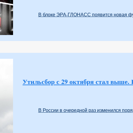
В блоке ЭРА-ГЛОНАСС появится новая фун
Утильсбор с 29 октября стал выше.
В России в очередной раз изменился поря