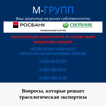
М-
ГРУПП
Ваш ориентир на рынке собственности
ОФИЦИАЛЬНЫЙ ПАРТНЕР
БЕСПЛАТНАЯ ДОСТАВКА ОТЧЕТОВ ПО МОСКВЕ СВОЕЙ
КУРЬЕРСКОЙ СЛУЖБОЙ
!
МОСКВА
НОГИНСК
ЧЕХОВ
КАЛУГА
ЭЛЕКТРОСТАЛЬ
ЗЕЛЕНОГРАД
МОЖАЙСК
КЕМЕРОВО
8 (926) 86-87-855
8 (495) 984-05-14
8 (499) 390-31-66
Вопросы, которые решает
трасологическая экспертиза