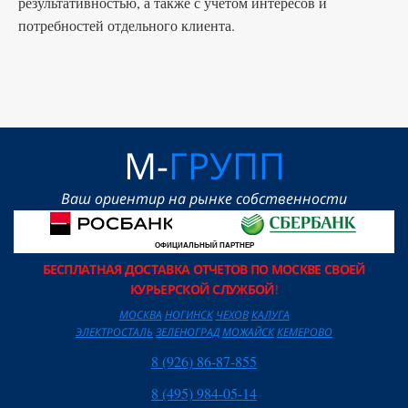
результативностью, а также с учетом интересов и
потребностей отдельного клиента.
М-
ГРУПП
Ваш ориентир на рынке собственности
ОФИЦИАЛЬНЫЙ ПАРТНЕР
БЕСПЛАТНАЯ ДОСТАВКА ОТЧЕТОВ ПО МОСКВЕ СВОЕЙ
КУРЬЕРСКОЙ СЛУЖБОЙ
!
МОСКВА
НОГИНСК
ЧЕХОВ
КАЛУГА
ЭЛЕКТРОСТАЛЬ
ЗЕЛЕНОГРАД
МОЖАЙСК
КЕМЕРОВО
8 (926) 86-87-855
8 (495) 984-05-14