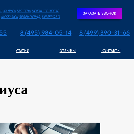
ЛЬ
КАЛУГА
МОСКВА
НОГИНСК
ЧЕХОВ
ЗАКАЗАТЬ ЗВОНОК
МОЖАЙСК
ЗЕЛЕНОГРАД
КЕМЕРОВО
855
8 (495) 984-05-14
8 (499) 390-31-66
СТАТЬИ
ОТЗЫВЫ
КОНТАКТЫ
иуса